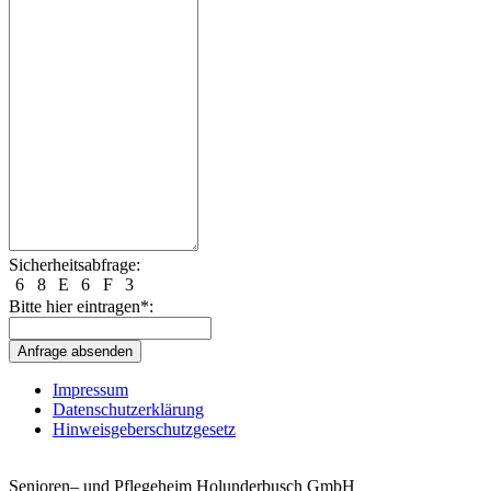
Sicherheitsabfrage:
6
8
E
6
F
3
Bitte hier eintragen*:
Impressum
Datenschutzerklärung
Hinweisgeberschutzgesetz
Senioren– und Pflegeheim Holunderbusch GmbH